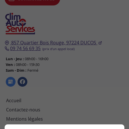
857 Quartier Bois Rouge,
97224
DUCOS
09 74 56 69 35
Lun - Jeu :
08h00 - 16h00
Ven :
08h00 - 15h30
Sam - Dim :
Fermé
Accueil
Contactez-nous
Mentions légales
Plan du site