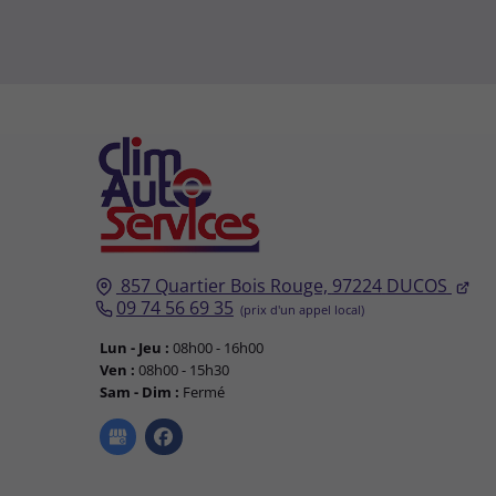
857 Quartier Bois Rouge,
857 Quartier Bois Rouge,
97224
97224
DUCOS
DUCOS
09 74 56 69 35
09 74 56 69 35
Lun - Jeu :
Lun - Jeu :
08h00 - 16h00
08h00 - 16h00
Ven :
Ven :
08h00 - 15h30
08h00 - 15h30
Sam - Dim :
Sam - Dim :
Fermé
Fermé