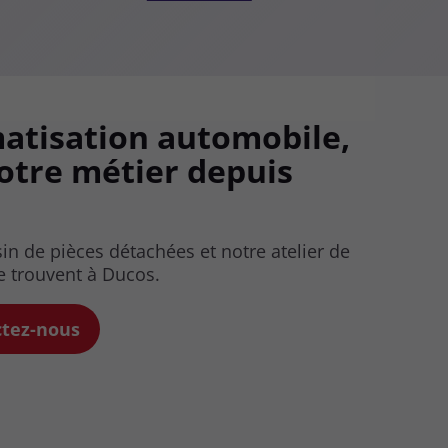
matisation automobile,
matisation automobile,
notre métier depuis
notre métier depuis
n de pièces détachées et notre atelier de
n de pièces détachées et notre atelier de
e trouvent à Ducos.
e trouvent à Ducos.
ctez-nous
ctez-nous