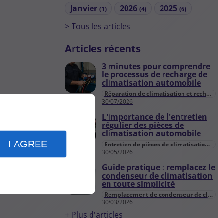
Janvier
2026
2025
(1)
(4)
(6)
Tous les articles
Articles récents
3 minutes pour comprendre
le processus de recharge de
climatisation automobile
Réparation de climatisation et recharge
30/07/2026
L'importance de l'entretien
régulier des pièces de
climatisation automobile
I AGREE
Entretien de pièces de climatisation automobile
30/05/2026
Guide pratique : remplacez le
condenseur de climatisation
en toute simplicité
Remplacement de condenseur de climatisation
30/03/2026
Plus d'articles