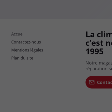
La cli
La cli
Accueil
Accueil
c’est 
c’est 
Contactez-nous
Contactez-nous
1995
1995
Mentions légales
Mentions légales
Plan du site
Plan du site
Notre magasi
Notre magasi
réparation s
réparation s
Conta
Conta