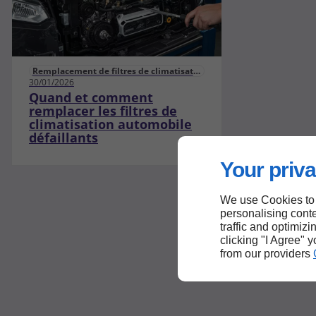
Remplacement de filtres de climatisation automobile défaillants
30/01/2026
Quand et comment
remplacer les filtres de
climatisation automobile
défaillants
Your priva
We use Cookies to
personalising conte
traffic and optimizi
clicking "I Agree" 
from our providers