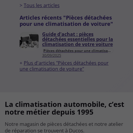
Tous les articles
Articles récents "Pièces détachées
pour une climatisation de voiture"
Guide d'achat : pièces
détachées essentielles pour la
climatisation de votre voiture
Pièces détachées pour une climatisation de voiture
30/09/2025
Plus d'articles "Pièces détachées pour
une climatisation de voiture"
La climatisation automobile, c’est
La climatisation automobile, c’est
notre métier depuis 1995
notre métier depuis 1995
Notre magasin de pièces détachées et notre atelier
Notre magasin de pièces détachées et notre atelier
de réparation se trouvent à Ducos.
de réparation se trouvent à Ducos.