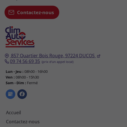
Contactez-nous
Contactez-nous
857 Quartier Bois Rouge,
857 Quartier Bois Rouge,
97224
97224
DUCOS
DUCOS
09 74 56 69 35
09 74 56 69 35
Lun - Jeu :
Lun - Jeu :
08h00 - 16h00
08h00 - 16h00
Ven :
Ven :
08h00 - 15h30
08h00 - 15h30
Sam - Dim :
Sam - Dim :
Fermé
Fermé
Accueil
Accueil
Contactez-nous
Contactez-nous