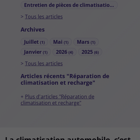
Entretien de pièces de climatisation automobile
Tous les articles
Archives
Juillet
Mai
Mars
(1)
(1)
(1)
Janvier
2026
2025
(1)
(4)
(6)
Tous les articles
Articles récents "Réparation de
climatisation et recharge"
Plus d'articles "Réparation de
climatisation et recharge"
La climatisation automobile, c’est
La climatisation automobile, c’est