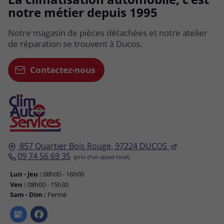
notre métier depuis 1995
notre métier depuis 1995
Notre magasin de pièces détachées et notre atelier
Notre magasin de pièces détachées et notre atelier
de réparation se trouvent à Ducos.
de réparation se trouvent à Ducos.
Contactez-nous
Contactez-nous
857 Quartier Bois Rouge,
857 Quartier Bois Rouge,
97224
97224
DUCOS
DUCOS
09 74 56 69 35
09 74 56 69 35
Lun - Jeu :
Lun - Jeu :
08h00 - 16h00
08h00 - 16h00
Ven :
Ven :
08h00 - 15h30
08h00 - 15h30
Sam - Dim :
Sam - Dim :
Fermé
Fermé