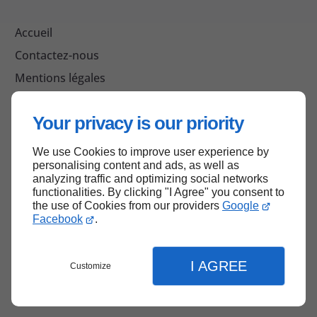
Accueil
Accueil
Contactez-nous
Contactez-nous
Mentions légales
Mentions légales
Plan du site
Plan du site
Your privacy is our priority
We use Cookies to improve user experience by
Haut de page
Haut de page
personalising content and ads, as well as
analyzing traffic and optimizing social networks
functionalities. By clicking "I Agree" you consent to
the use of Cookies from our providers
Google
Facebook
.
I AGREE
Customize