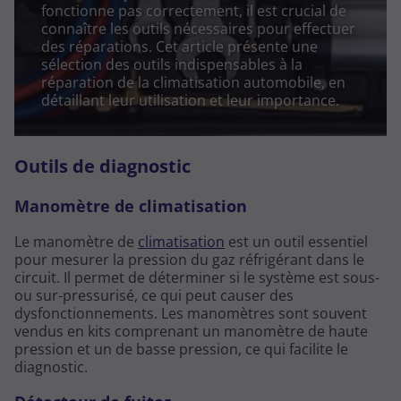
fonctionne pas correctement, il est crucial de
connaître les outils nécessaires pour effectuer
des réparations. Cet article présente une
sélection des outils indispensables à la
réparation de la climatisation automobile, en
détaillant leur utilisation et leur importance.
Outils de diagnostic
Manomètre de climatisation
Le manomètre de
climatisation
est un outil essentiel
pour mesurer la pression du gaz réfrigérant dans le
circuit. Il permet de déterminer si le système est sous-
ou sur-pressurisé, ce qui peut causer des
dysfonctionnements. Les manomètres sont souvent
vendus en kits comprenant un manomètre de haute
pression et un de basse pression, ce qui facilite le
diagnostic.